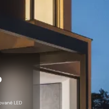
o
dované LED